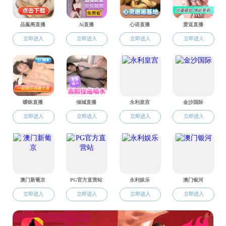
组 长：
谢 锐
副组长：祝树金、曹二保、肖
皓、
李 曼、
徐航
院务公开办公室：
主
任：曾 婧
成 员：
肖 力、
申慧敏、
蔡婕萍、
周
梦、
汪新华、
蔡瀚枢、
黄忠设、
肖海翔、