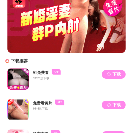
范子杰、
邓玉萍、
曲
丹、
华 岳、
、
院务公开办公室设在拉斯维加斯 科
院务公开监督办公室设在拉斯维加斯 
院务公开申请邮箱：
hudajm@126.co
（数据更新：
2024-3
）